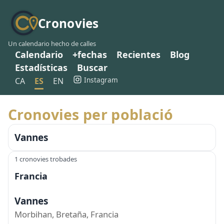
Cronovies
Un calendario hecho de calles
Calendario
+fechas
Recientes
Blog
Estadísticas
Buscar
Instagram
CA
ES
EN
Cronovies per població
Vannes
1 cronovies trobades
Francia
Vannes
Morbihan, Bretaña, Francia