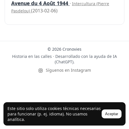
Avenue du 4 Août 1944
·
Intercultura (Pierre
(2013-02-06)
Pasdelou)
© 2026 Cronovies
Historia en las calles · Desarrollado con la ayuda de IA
(ChatGPT).
Síguenos en Instagram
Este sitio solo utiliza cookies técnicas necesarias
para funcionar (p. ej. idioma). No usamos
Aceptar
analítica.