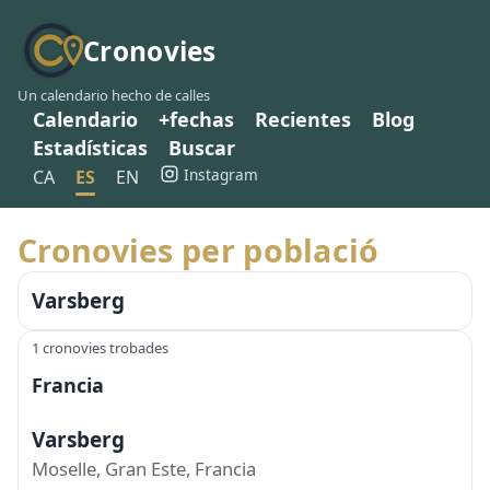
Cronovies
Un calendario hecho de calles
Calendario
+fechas
Recientes
Blog
Estadísticas
Buscar
Instagram
CA
ES
EN
Cronovies per població
Varsberg
1 cronovies trobades
Francia
Varsberg
Moselle, Gran Este, Francia