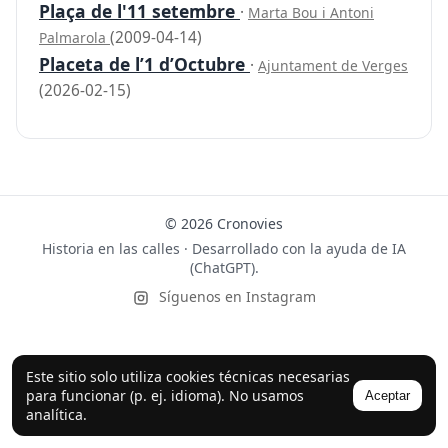
Plaça de l'11 setembre
·
Marta Bou i Antoni
(2009-04-14)
Palmarola
Placeta de l’1 d’Octubre
·
Ajuntament de Verges
(2026-02-15)
© 2026 Cronovies
Historia en las calles · Desarrollado con la ayuda de IA
(ChatGPT).
Síguenos en Instagram
Este sitio solo utiliza cookies técnicas necesarias
para funcionar (p. ej. idioma). No usamos
Aceptar
analítica.