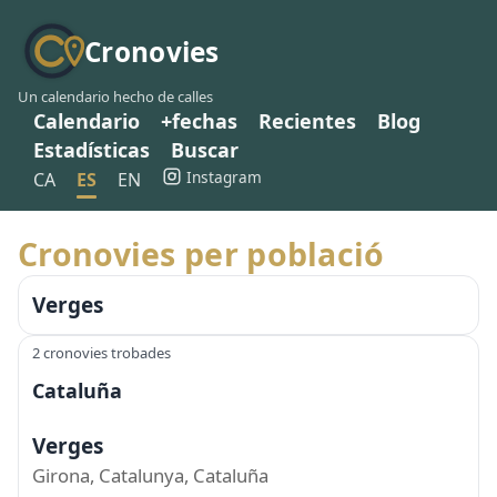
Cronovies
Un calendario hecho de calles
Calendario
+fechas
Recientes
Blog
Estadísticas
Buscar
Instagram
CA
ES
EN
Cronovies per població
Verges
2 cronovies trobades
Cataluña
Verges
Girona, Catalunya, Cataluña