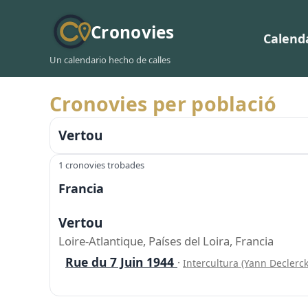
Cronovies
Calend
Un calendario hecho de calles
Cronovies per població
Vertou
1 cronovies trobades
Francia
Vertou
Loire-Atlantique, Países del Loira, Francia
Rue du 7 Juin 1944
·
Intercultura (Yann Declerc