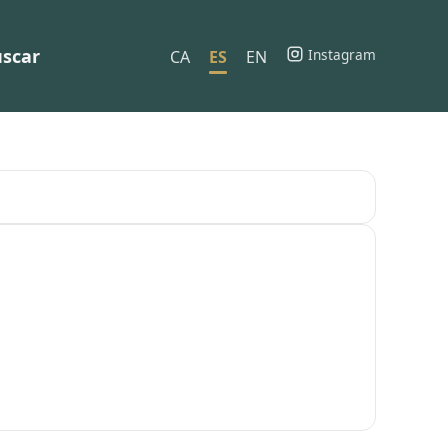
scar
Instagram
CA
ES
EN