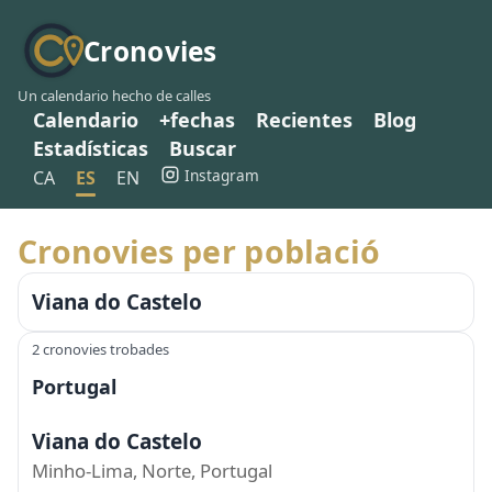
Cronovies
Un calendario hecho de calles
Calendario
+fechas
Recientes
Blog
Estadísticas
Buscar
Instagram
CA
ES
EN
Cronovies per població
Viana do Castelo
2 cronovies trobades
Portugal
Viana do Castelo
Minho-Lima, Norte, Portugal