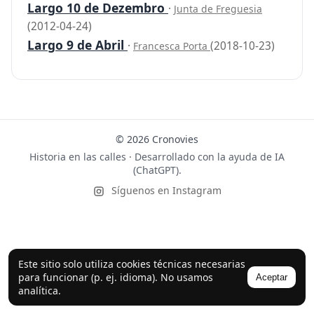
Largo 10 de Dezembro
·
Junta de Freguesia
(2012-04-24)
Largo 9 de Abril
·
(2018-10-23)
Francesca Porta
© 2026 Cronovies
Historia en las calles · Desarrollado con la ayuda de IA
(ChatGPT).
Síguenos en Instagram
Este sitio solo utiliza cookies técnicas necesarias
para funcionar (p. ej. idioma). No usamos
Aceptar
analítica.