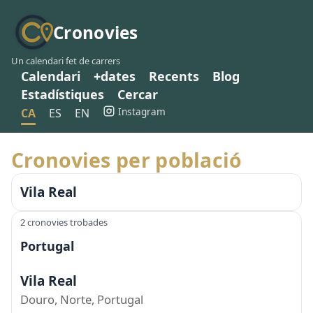
Cronovies
Un calendari fet de carrers
Calendari
+dates
Recents
Blog
Estadístiques
Cercar
Instagram
CA
ES
EN
Cronovies per població
Vila Real
2 cronovies trobades
Portugal
Vila Real
Douro, Norte, Portugal