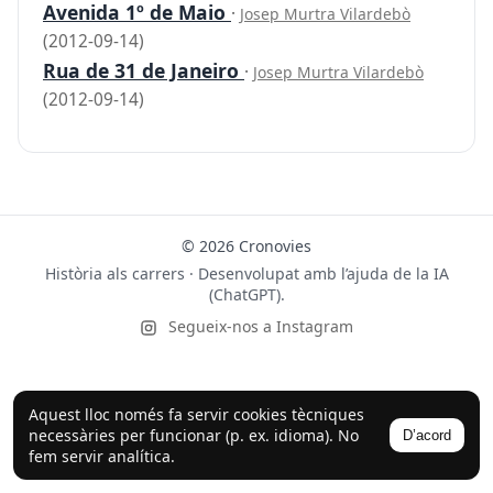
Avenida 1º de Maio
·
Josep Murtra Vilardebò
(2012-09-14)
Rua de 31 de Janeiro
·
Josep Murtra Vilardebò
(2012-09-14)
© 2026 Cronovies
Història als carrers · Desenvolupat amb l’ajuda de la IA
(ChatGPT).
Segueix-nos a Instagram
Aquest lloc només fa servir cookies tècniques
necessàries per funcionar (p. ex. idioma). No
D’acord
fem servir analítica.