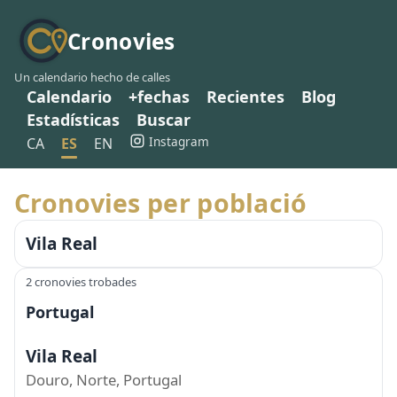
Cronovies
Un calendario hecho de calles
Calendario
+fechas
Recientes
Blog
Estadísticas
Buscar
Instagram
CA
ES
EN
Cronovies per població
Vila Real
2 cronovies trobades
Portugal
Vila Real
Douro, Norte, Portugal