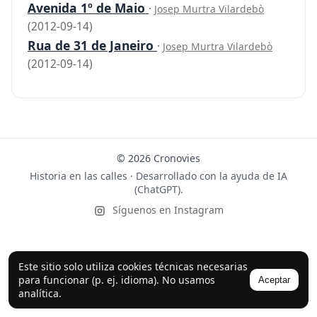
Avenida 1º de Maio
·
Josep Murtra Vilardebò
(2012-09-14)
Rua de 31 de Janeiro
·
Josep Murtra Vilardebò
(2012-09-14)
© 2026 Cronovies
Historia en las calles · Desarrollado con la ayuda de IA
(ChatGPT).
Síguenos en Instagram
Este sitio solo utiliza cookies técnicas necesarias
para funcionar (p. ej. idioma). No usamos
Aceptar
analítica.