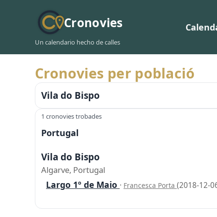
Cronovies
Calend
Un calendario hecho de calles
Cronovies per població
Vila do Bispo
1 cronovies trobades
Portugal
Vila do Bispo
Algarve, Portugal
Largo 1º de Maio
·
(2018-12-0
Francesca Porta