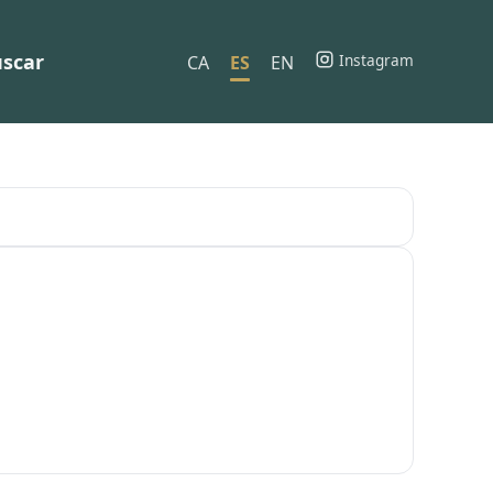
scar
Instagram
CA
ES
EN