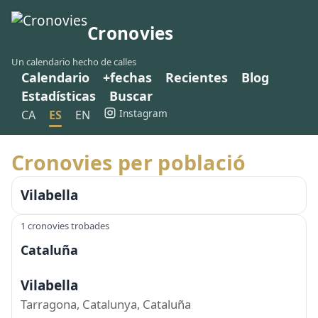
Cronovies
Un calendario hecho de calles
Calendario
+fechas
Recientes
Blog
Estadísticas
Buscar
Instagram
CA
ES
EN
Cronovies per població
Vilabella
1 cronovies trobades
Cataluña
Vilabella
Tarragona, Catalunya, Cataluña