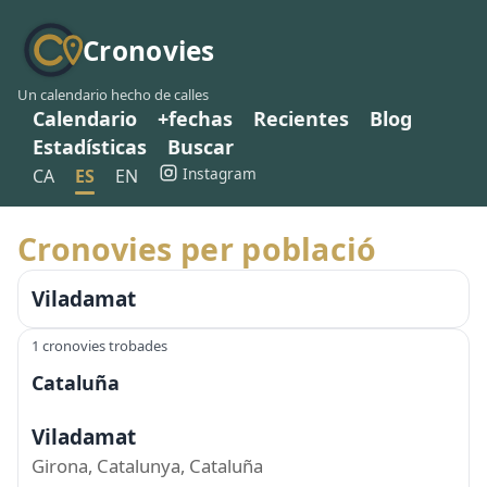
Cronovies
Un calendario hecho de calles
Calendario
+fechas
Recientes
Blog
Estadísticas
Buscar
Instagram
CA
ES
EN
Cronovies per població
Viladamat
1 cronovies trobades
Cataluña
Viladamat
Girona, Catalunya, Cataluña