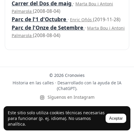
Carrer del Dos de maig
·
Marta Bou i Antoni
(2008-08-04)
Palmarola
Parc de l'1 d'Octubre
·
(2019-11-28)
Enric Oñós
Parc de l'Onze de Setembre
·
Marta Bou i Antoni
(2008-08-04)
Palmarola
© 2026 Cronovies
Historia en las calles · Desarrollado con la ayuda de IA
(ChatGPT).
Síguenos en Instagram
Este sitio solo utiliza cookies técnicas necesarias
para funcionar (p. ej. idioma). No usamos
Aceptar
analítica.