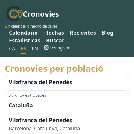
Cronovies
Un calendario hecho de calles
Calendario
+fechas
Recientes
Blog
Estadísticas
Buscar
Instagram
CA
ES
EN
Cronovies per població
Vilafranca del Penedès
3 cronovies trobades
Cataluña
Vilafranca del Penedès
Barcelona, Catalunya, Cataluña