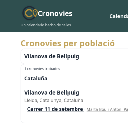
Cronovies
Calend
Un calendario hecho de calles
Cronovies per població
Vilanova de Bellpuig
1 cronovies trobades
Cataluña
Vilanova de Bellpuig
Lleida, Catalunya, Cataluña
Carrer 11 de setembre
·
Marta Bou i Antoni P