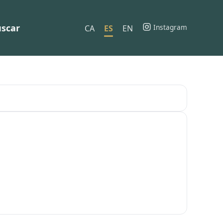
scar
Instagram
CA
ES
EN