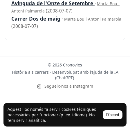
Avinguda de l'Onze de Setembre
·
Marta Bou i
(2008-07-07)
Antoni Palmarola
Carrer Dos de maig
·
Marta Bou i Antoni Palmarola
(2008-07-07)
© 2026 Cronovies
Història als carrers · Desenvolupat amb l’ajuda de la IA
(ChatGPT).
Segueix-nos a Instagram
Aquest lloc només fa servir cookies tècniques
necessàries per funcionar (p. ex. idioma). No
D’acord
fem servir analítica.