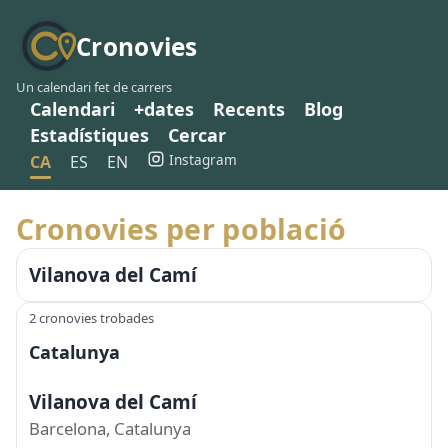
Cronovies
Un calendari fet de carrers
Calendari
+dates
Recents
Blog
Estadístiques
Cercar
Instagram
CA
ES
EN
Cronovies per població
Vilanova del Camí
2 cronovies trobades
Catalunya
Vilanova del Camí
Barcelona, Catalunya