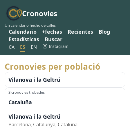
Cronovies
Un calendario hecho de calles
Calendario
+fechas
Recientes
Blog
Estadísticas
Buscar
Instagram
CA
ES
EN
Cronovies per població
Vilanova i la Geltrú
3 cronovies trobades
Cataluña
Vilanova i la Geltrú
Barcelona, Catalunya, Cataluña