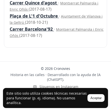
Carrer Quince d'agost
·
Montserrat Palmarola i
(2017-08-17)
Enric Oñós
Plaça de L'1 d'Octubre
·
Ajuntament de Vilanova i
(2018-10-21)
la Geltrú
Carrer Barcelona'92
·
Montserrat Palmarola i Enric
(2017-08-17)
Oñós
© 2026 Cronovies
Historia en las calles · Desarrollado con la ayuda de IA
(ChatGPT).
Síguenos en Instagram
Este sitio solo utiliza cookies técnicas necesarias
para funcionar (p. ej. idioma). No usamos
Aceptar
analítica.