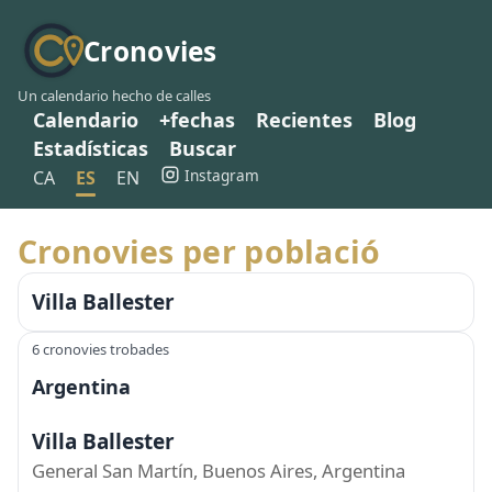
Cronovies
Un calendario hecho de calles
Calendario
+fechas
Recientes
Blog
Estadísticas
Buscar
Instagram
CA
ES
EN
Cronovies per població
Villa Ballester
6 cronovies trobades
Argentina
Villa Ballester
General San Martín, Buenos Aires, Argentina