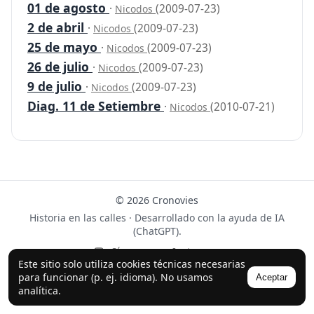
01 de agosto
·
(2009-07-23)
Nicodos
2 de abril
·
(2009-07-23)
Nicodos
25 de mayo
·
(2009-07-23)
Nicodos
26 de julio
·
(2009-07-23)
Nicodos
9 de julio
·
(2009-07-23)
Nicodos
Diag. 11 de Setiembre
·
(2010-07-21)
Nicodos
© 2026 Cronovies
Historia en las calles · Desarrollado con la ayuda de IA
(ChatGPT).
Síguenos en Instagram
Este sitio solo utiliza cookies técnicas necesarias
para funcionar (p. ej. idioma). No usamos
Aceptar
analítica.