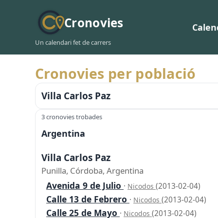
Cronovies
Calen
Un calendari fet de carrers
Cronovies per població
Villa Carlos Paz
3 cronovies trobades
Argentina
Villa Carlos Paz
Punilla, Córdoba, Argentina
Avenida 9 de Julio
·
(2013-02-04)
Nicodos
Calle 13 de Febrero
·
(2013-02-04)
Nicodos
Calle 25 de Mayo
·
(2013-02-04)
Nicodos