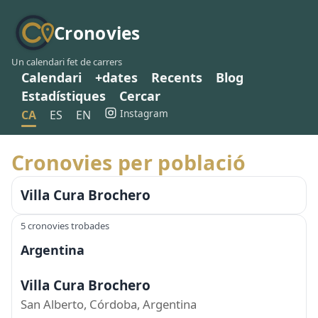
Cronovies
Un calendari fet de carrers
Calendari
+dates
Recents
Blog
Estadístiques
Cercar
Instagram
CA
ES
EN
Cronovies per població
Villa Cura Brochero
5 cronovies trobades
Argentina
Villa Cura Brochero
San Alberto, Córdoba, Argentina