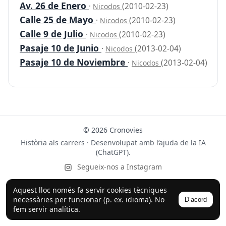
Av. 26 de Enero
·
(2010-02-23)
Nicodos
Calle 25 de Mayo
·
(2010-02-23)
Nicodos
Calle 9 de Julio
·
(2010-02-23)
Nicodos
Pasaje 10 de Junio
·
(2013-02-04)
Nicodos
Pasaje 10 de Noviembre
·
(2013-02-04)
Nicodos
© 2026 Cronovies
Història als carrers · Desenvolupat amb l’ajuda de la IA
(ChatGPT).
Segueix-nos a Instagram
Aquest lloc només fa servir cookies tècniques
necessàries per funcionar (p. ex. idioma). No
D’acord
fem servir analítica.