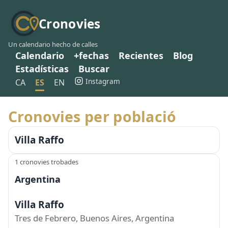
Cronovies
Un calendario hecho de calles
Calendario
+fechas
Recientes
Blog
Estadísticas
Buscar
Instagram
CA
ES
EN
Cronovies per població
Villa Raffo
1 cronovies trobades
Argentina
Villa Raffo
Tres de Febrero, Buenos Aires, Argentina