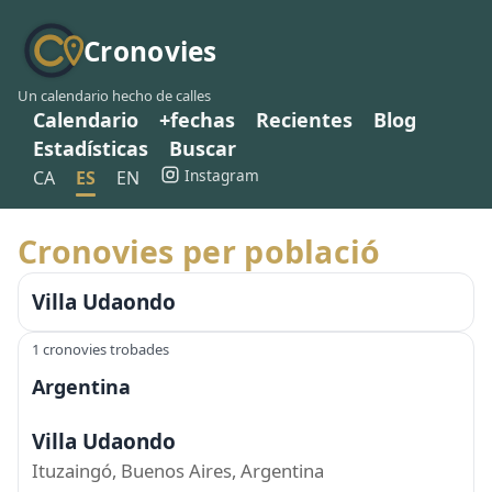
Cronovies
Un calendario hecho de calles
Calendario
+fechas
Recientes
Blog
Estadísticas
Buscar
Instagram
CA
ES
EN
Cronovies per població
Villa Udaondo
1 cronovies trobades
Argentina
Villa Udaondo
Ituzaingó, Buenos Aires, Argentina