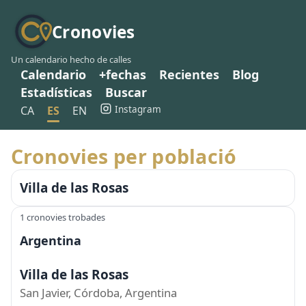
Cronovies
Un calendario hecho de calles
Calendario
+fechas
Recientes
Blog
Estadísticas
Buscar
Instagram
CA
ES
EN
Cronovies per població
Villa de las Rosas
1 cronovies trobades
Argentina
Villa de las Rosas
San Javier, Córdoba, Argentina