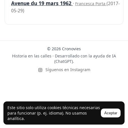
Avenue du 19 mars 1962
·
(2017-
Francesca Porta
05-29)
© 2026 Cronovies
Historia en las calles · Desarrollado con la ayuda de IA
(ChatGPT).
Síguenos en Instagram
Este sitio solo utiliza cookies técnicas necesarias
para funcionar (p. ej. idioma). No usamos
Aceptar
analítica.