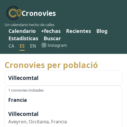
Cronovies
Un calendario hecho de calles
Calendario
+fechas
Recientes
Blog
Estadísticas
Buscar
Instagram
CA
ES
EN
Cronovies per població
Villecomtal
1 cronovies trobades
Francia
Villecomtal
Aveyron, Occitania, Francia