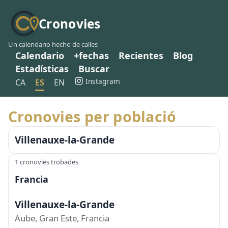
Cronovies
Un calendario hecho de calles
Calendario
+fechas
Recientes
Blog
Estadísticas
Buscar
Instagram
CA
ES
EN
Cronovies per població
Villenauxe-la-Grande
1 cronovies trobades
Francia
Villenauxe-la-Grande
Aube, Gran Este, Francia