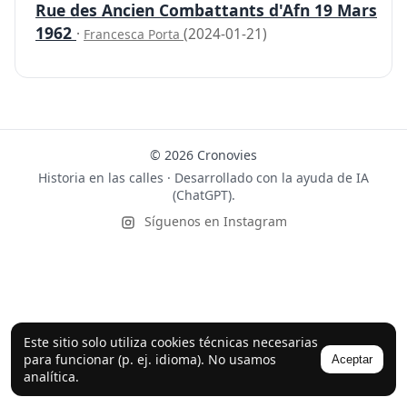
Rue des Ancien Combattants d'Afn 19 Mars
1962
·
(2024-01-21)
Francesca Porta
© 2026 Cronovies
Historia en las calles · Desarrollado con la ayuda de IA
(ChatGPT).
Síguenos en Instagram
Este sitio solo utiliza cookies técnicas necesarias
para funcionar (p. ej. idioma). No usamos
Aceptar
analítica.