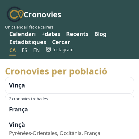
Cronovies
Un calendari fet de carrers
Calendari
+dates
Recents
Blog
Estadístiques
Cercar
Instagram
CA
ES
EN
Cronovies per població
Vinça
2 cronovies trobades
França
Vinçà
Pyrénées-Orientales, Occitània, França