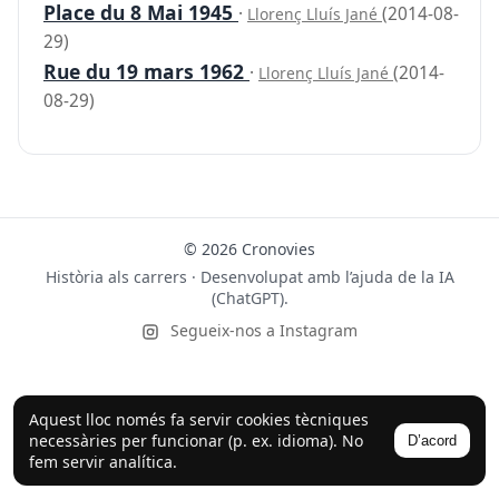
Place du 8 Mai 1945
·
(2014-08-
Llorenç Lluís Jané
29)
Rue du 19 mars 1962
·
(2014-
Llorenç Lluís Jané
08-29)
© 2026 Cronovies
Història als carrers · Desenvolupat amb l’ajuda de la IA
(ChatGPT).
Segueix-nos a Instagram
Aquest lloc només fa servir cookies tècniques
necessàries per funcionar (p. ex. idioma). No
D’acord
fem servir analítica.