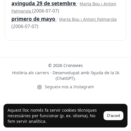
avinguda 29 de setembre
·
Marta Bou i Antoni
(2006-07-07)
Palmarola
primero de mayo
·
Marta Bou i Antoni Palmarola
(2006-07-07)
© 2026 Cronovies
Història als carrers · Desenvolupat amb l’ajuda de la IA
(ChatGPT).
Segueix-nos a Instagram
Aquest lloc només fa servir cookies tècniques
necessàries per funcionar (p. ex. idioma). No
D’acord
fem servir analítica.