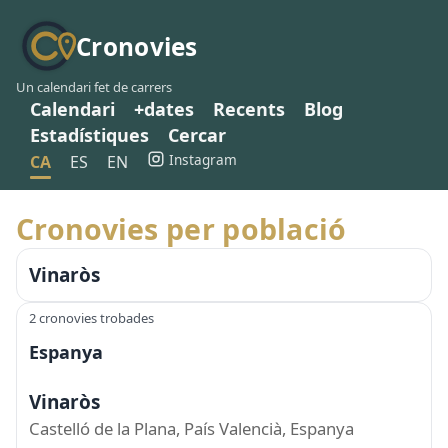
Cronovies
Un calendari fet de carrers
Calendari
+dates
Recents
Blog
Estadístiques
Cercar
Instagram
CA
ES
EN
Cronovies per població
Vinaròs
2 cronovies trobades
Espanya
Vinaròs
Castelló de la Plana, País Valencià, Espanya