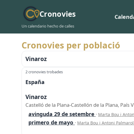
Cronovies
Calend
Un calendario hecho de calles
Cronovies per població
Vinaroz
2 cronovies trobades
España
Vinaroz
Castelló de la Plana-Castellón de la Plana, Paí
avinguda 29 de setembre
·
Marta Bou i Anto
primero de mayo
·
Marta Bou i Antoni Palmaro