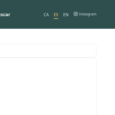
scar
Instagram
CA
ES
EN