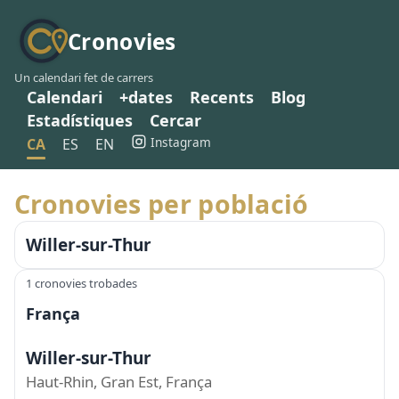
Cronovies
Un calendari fet de carrers
Calendari
+dates
Recents
Blog
Estadístiques
Cercar
Instagram
CA
ES
EN
Cronovies per població
Willer-sur-Thur
1 cronovies trobades
França
Willer-sur-Thur
Haut-Rhin, Gran Est, França