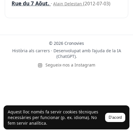
Rue du 7 Aôut.
·
(2012-07-03)
Alain Delestan
© 2026 Cronovies
Història als carrers · Desenvolupat amb l’ajuda de la IA
(ChatGPT).
Segueix-nos a Instagram
Aquest lloc només fa servir cookies tècniques
necessàries per funcionar (p. ex. idioma). No
D’acord
fem servir analítica.