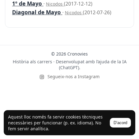
1º de Mayo
·
(2017-12-12)
Nicodos
Diagonal de Mayo
·
(2012-07-26)
Nicodos
© 2026 Cronovies
Història als carrers · Desenvolupat amb l’ajuda de la IA
(ChatGPT).
Segueix-nos a Instagram
Aquest lloc només fa servir cookies tècniques
necessàries per funcionar (p. ex. idioma). No
D’acord
fem servir analítica.