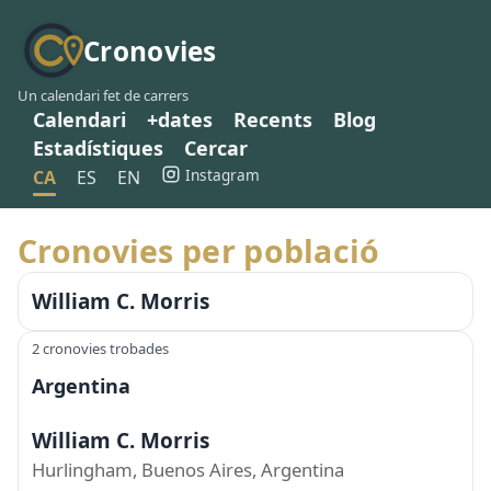
Cronovies
Un calendari fet de carrers
Calendari
+dates
Recents
Blog
Estadístiques
Cercar
Instagram
CA
ES
EN
Cronovies per població
William C. Morris
2 cronovies trobades
Argentina
William C. Morris
Hurlingham, Buenos Aires, Argentina