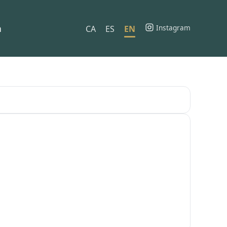
h
Instagram
CA
ES
EN