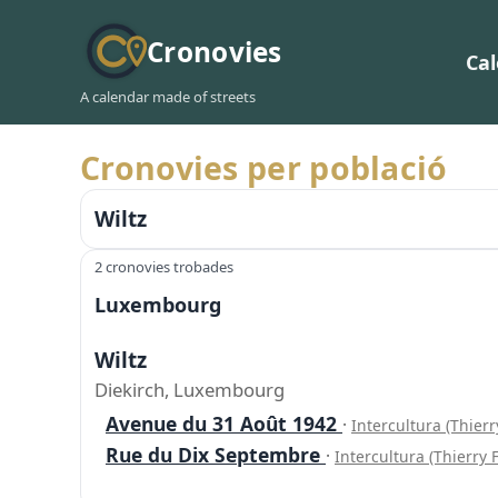
Cronovies
Ca
A calendar made of streets
Cronovies per població
Wiltz
2 cronovies trobades
Luxembourg
Wiltz
Diekirch, Luxembourg
Avenue du 31 Août 1942
·
Intercultura (Thierr
Rue du Dix Septembre
·
Intercultura (Thierry 