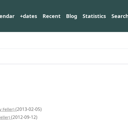
lendar
+dates
Recent
Blog
Statistics
Searc
(2013-02-05)
y Feller)
(2012-09-12)
Feller)