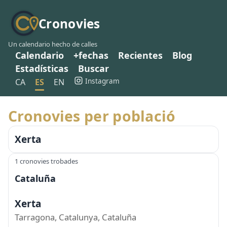
Cronovies
Un calendario hecho de calles
Calendario
+fechas
Recientes
Blog
Estadísticas
Buscar
Instagram
CA
ES
EN
Cronovies per població
Xerta
1 cronovies trobades
Cataluña
Xerta
Tarragona, Catalunya, Cataluña