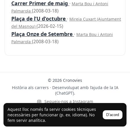
Carrer Primer de maig
·
Marta Bou i Antoni
(2008-03-18)
Palmarola
Plaça de l’U d’octubre
·
Mireia Cuxart (Ajuntament
(2026-02-15)
del Masnou)
Plaça Onze de Setembre
·
Marta Bou i Antoni
(2008-03-18)
Palmarola
© 2026 Cronovies
Història als carrers · Desenvolupat amb l’ajuda de la IA
(ChatGPT).
Segueix-nos a Instagram
Aquest lloc només fa servir cookies tècniques
necessàries per funcionar (p. ex. idioma). No
D’acord
fem servir analítica.