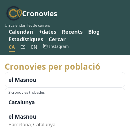
Cronovies
Un calendari fet de carrers
Calendari
+dates
Recents
Blog
Estadístiques
Cercar
Instagram
CA
ES
EN
Cronovies per població
el Masnou
3 cronovies trobades
Catalunya
el Masnou
Barcelona, Catalunya