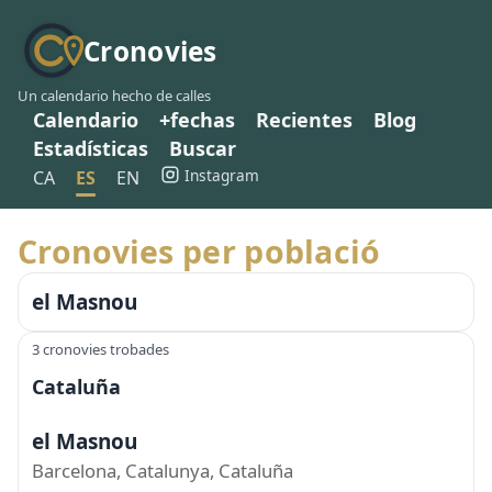
Cronovies
Un calendario hecho de calles
Calendario
+fechas
Recientes
Blog
Estadísticas
Buscar
Instagram
CA
ES
EN
Cronovies per població
el Masnou
3 cronovies trobades
Cataluña
el Masnou
Barcelona, Catalunya, Cataluña