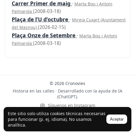
Carrer Primer de maig
·
Marta Bou i Antoni
(2008-03-18)
Palmarola
Plaça de l’U d’octubre
·
Mireia Cuxart (Ajuntament
(2026-02-15)
del Masnou)
Plaça Onze de Setembre
·
Marta Bou i Antoni
(2008-03-18)
Palmarola
© 2026 Cronovies
Historia en las calles · Desarrollado con la ayuda de IA
(ChatGPT).
Síguenos en Instagram
Este sitio solo utiliza cookies técnicas necesarias
para funcionar (p. ej. idioma). No usamos
Aceptar
analítica.