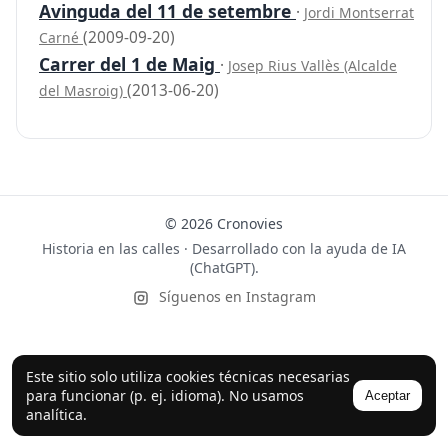
Avinguda del 11 de setembre
·
Jordi Montserrat
(2009-09-20)
Carné
Carrer del 1 de Maig
·
Josep Rius Vallès (Alcalde
(2013-06-20)
del Masroig)
© 2026 Cronovies
Historia en las calles · Desarrollado con la ayuda de IA
(ChatGPT).
Síguenos en Instagram
Este sitio solo utiliza cookies técnicas necesarias
para funcionar (p. ej. idioma). No usamos
Aceptar
analítica.