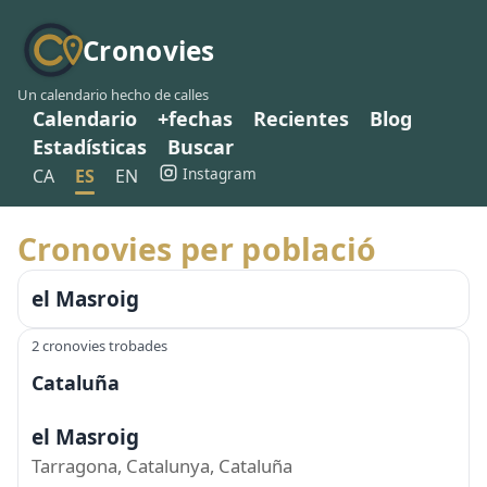
Cronovies
Un calendario hecho de calles
Calendario
+fechas
Recientes
Blog
Estadísticas
Buscar
Instagram
CA
ES
EN
Cronovies per població
el Masroig
2 cronovies trobades
Cataluña
el Masroig
Tarragona, Catalunya, Cataluña