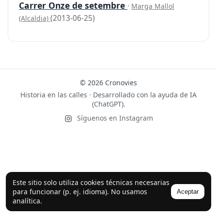
Carrer Onze de setembre
·
Marga Mallol
(2013-06-25)
(Alcaldia)
© 2026 Cronovies
Historia en las calles · Desarrollado con la ayuda de IA
(ChatGPT).
Síguenos en Instagram
Este sitio solo utiliza cookies técnicas necesarias
para funcionar (p. ej. idioma). No usamos
Aceptar
analítica.