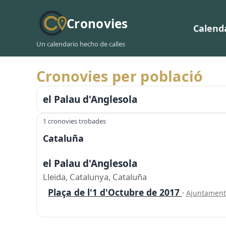
Cronovies
Calend
Un calendario hecho de calles
Cronovies per població
el Palau d'Anglesola
1 cronovies trobades
Cataluña
el Palau d'Anglesola
Lleida, Catalunya, Cataluña
Plaça de l'1 d'Octubre de 2017
·
Ajuntament