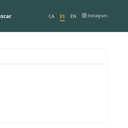
scar
Instagram
CA
ES
EN