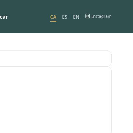
car
Instagram
CA
ES
EN