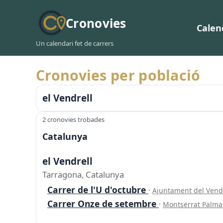
Cronovies
Calen
Un calendari fet de carrers
Cronovies per població
el Vendrell
2 cronovies trobades
Catalunya
el Vendrell
Tarragona, Catalunya
Carrer de l'U d'octubre
·
Ajuntament del Vend
Carrer Onze de setembre
·
Montserrat Palma