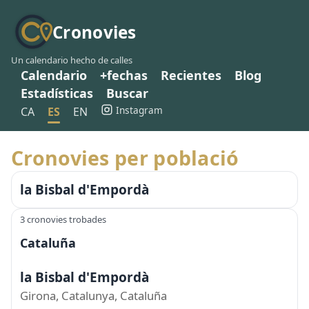
Cronovies
Un calendario hecho de calles
Calendario
+fechas
Recientes
Blog
Estadísticas
Buscar
Instagram
CA
ES
EN
Cronovies per població
la Bisbal d'Empordà
3 cronovies trobades
Cataluña
la Bisbal d'Empordà
Girona, Catalunya, Cataluña