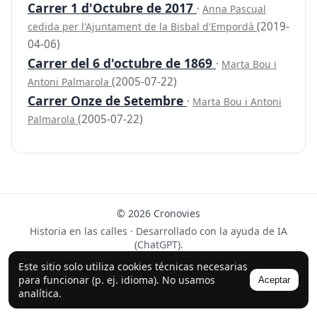
Carrer 1 d'Octubre de 2017
·
Anna Pascual
(2019-
cedida per l'Ajuntament de la Bisbal d'Empordà
04-06)
Carrer del 6 d'octubre de 1869
·
Marta Bou i
(2005-07-22)
Antoni Palmarola
Carrer Onze de Setembre
·
Marta Bou i Antoni
(2005-07-22)
Palmarola
© 2026 Cronovies
Historia en las calles · Desarrollado con la ayuda de IA
(ChatGPT).
Síguenos en Instagram
Este sitio solo utiliza cookies técnicas necesarias
para funcionar (p. ej. idioma). No usamos
Aceptar
analítica.