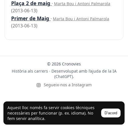
Plaça 2 de maig
·
Marta Bou i Antoni Palmarola
(2013-06-13)
Primer de Maig
·
Marta Bou i Antoni Palmarola
(2013-06-13)
© 2026 Cronovies
Història als carrers · Desenvolupat amb l’ajuda de la IA
(ChatGPT).
Segueix-nos a Instagram
Aquest lloc només fa servir cookies tècniques
necessàries per funcionar (p. ex. idioma). No
D’acord
fem servir analítica.