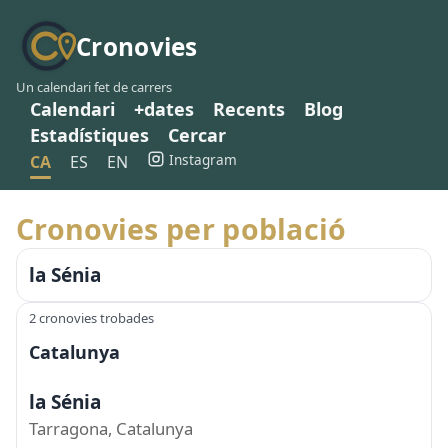
Cronovies
Un calendari fet de carrers
Calendari
+dates
Recents
Blog
Estadístiques
Cercar
Instagram
CA
ES
EN
Cronovies per població
la Sénia
2 cronovies trobades
Catalunya
la Sénia
Tarragona, Catalunya