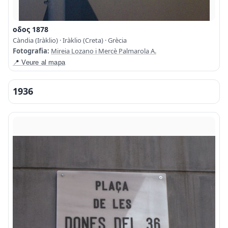
οδος 1878
Càndia (Iràklio) · Iràklio (Creta) · Grècia
Fotografia:
Mireia Lozano i Mercè Palmarola A.
📍 Veure al mapa
1936