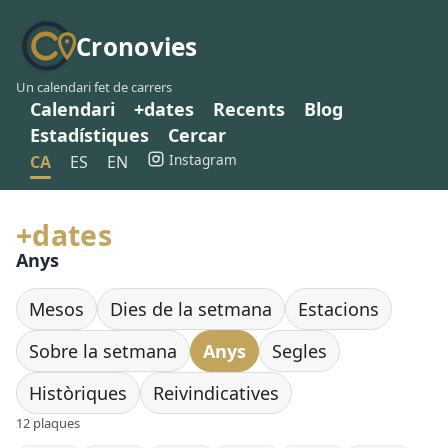
Cronovies
Un calendari fet de carrers
Calendari
+dates
Recents
Blog
Estadístiques
Cercar
Instagram
CA
ES
EN
+dates
Anys
Mesos
Dies de la setmana
Estacions
Sobre la setmana
Anys
Segles
Històriques
Reivindicatives
12 plaques