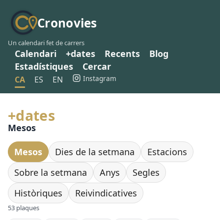
Cronovies
Un calendari fet de carrers
Calendari
+dates
Recents
Blog
Estadístiques
Cercar
Instagram
CA
ES
EN
+dates
Mesos
Mesos
Dies de la setmana
Estacions
Sobre la setmana
Anys
Segles
Històriques
Reivindicatives
53 plaques