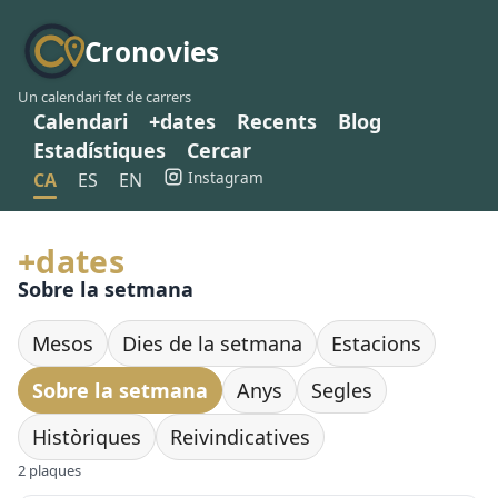
Cronovies
Un calendari fet de carrers
Calendari
+dates
Recents
Blog
Estadístiques
Cercar
Instagram
CA
ES
EN
+dates
Sobre la setmana
Mesos
Dies de la setmana
Estacions
Sobre la setmana
Anys
Segles
Històriques
Reivindicatives
2 plaques