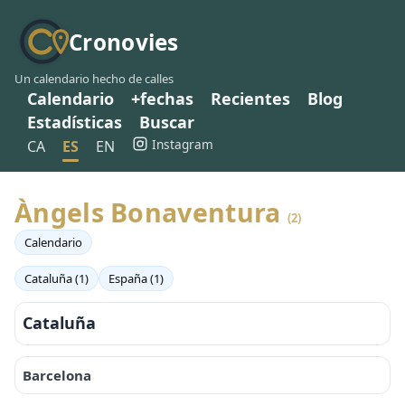
Cronovies
Un calendario hecho de calles
Calendario
+fechas
Recientes
Blog
Estadísticas
Buscar
Instagram
CA
ES
EN
Àngels Bonaventura
(2)
Calendario
Cataluña (1)
España (1)
Cataluña
Barcelona