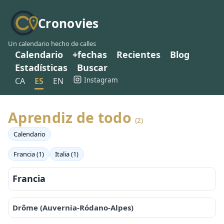
Cronovies
Un calendario hecho de calles
Calendario
+fechas
Recientes
Blog
Estadísticas
Buscar
Instagram
CA
ES
EN
Aprendiz de todo
(2)
Calendario
Francia (1)
Italia (1)
Francia
Drôme (Auvernia-Ródano-Alpes)