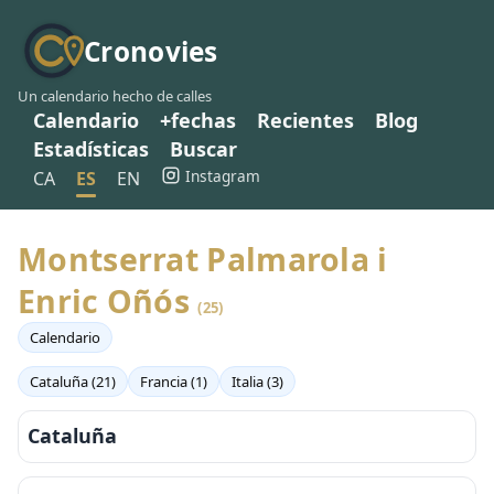
Cronovies
Un calendario hecho de calles
Calendario
+fechas
Recientes
Blog
Estadísticas
Buscar
Instagram
CA
ES
EN
Montserrat Palmarola i
Enric Oñós
(25)
Calendario
Cataluña (21)
Francia (1)
Italia (3)
Cataluña