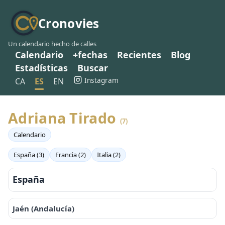
Cronovies
Un calendario hecho de calles
Calendario
+fechas
Recientes
Blog
Estadísticas
Buscar
Instagram
CA
ES
EN
Adriana Tirado
(7)
Calendario
España (3)
Francia (2)
Italia (2)
España
Jaén (Andalucía)