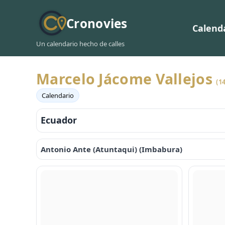
Cronovies
Calend
Un calendario hecho de calles
Marcelo Jácome Vallejos
(14
Calendario
Ecuador
Antonio Ante (Atuntaqui) (Imbabura)