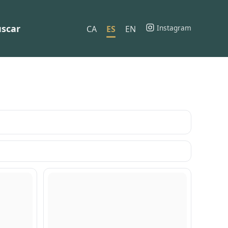
scar
Instagram
CA
ES
EN