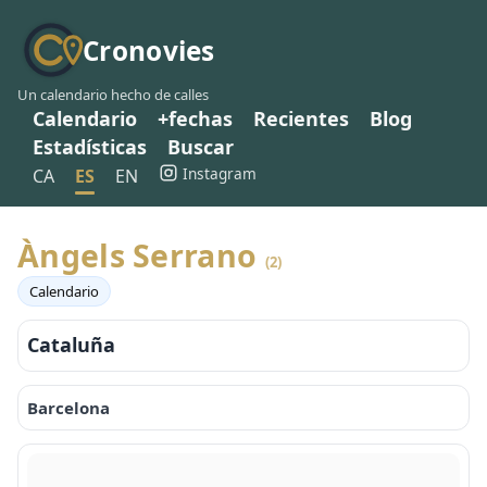
Cronovies
Un calendario hecho de calles
Calendario
+fechas
Recientes
Blog
Estadísticas
Buscar
Instagram
CA
ES
EN
Àngels Serrano
(2)
Calendario
Cataluña
Barcelona