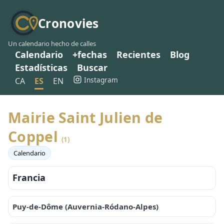
Cronovies
Un calendario hecho de calles
Calendario
+fechas
Recientes
Blog
Estadísticas
Buscar
Instagram
CA
ES
EN
Mairie Saint Julien de
Coppel
(1)
Calendario
Francia
Puy-de-Dôme (Auvernia-Ródano-Alpes)