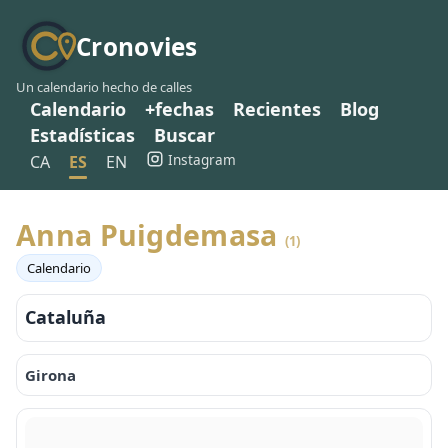
Cronovies
Un calendario hecho de calles
Calendario
+fechas
Recientes
Blog
Estadísticas
Buscar
Instagram
CA
ES
EN
Anna Puigdemasa
(1)
Calendario
Cataluña
Girona