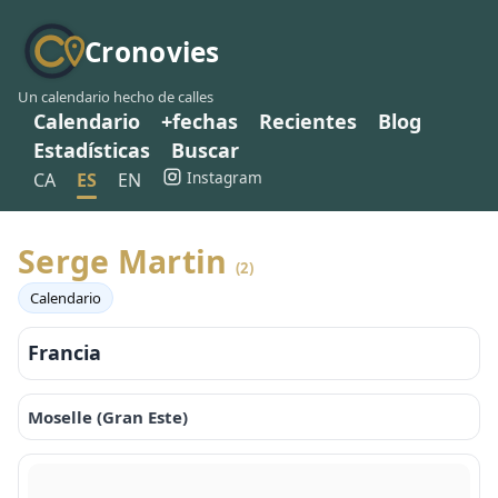
Cronovies
Un calendario hecho de calles
Calendario
+fechas
Recientes
Blog
Estadísticas
Buscar
Instagram
CA
ES
EN
Serge Martin
(2)
Calendario
Francia
Moselle (Gran Este)