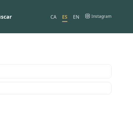
scar
Instagram
CA
ES
EN