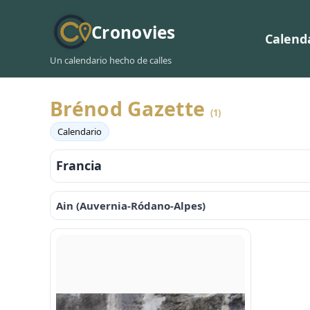
Cronovies
Calend
Un calendario hecho de calles
Brénod Gazette
(1)
Calendario
Francia
Ain (Auvernia-Ródano-Alpes)